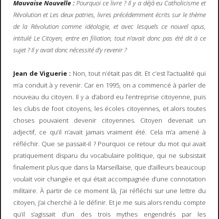
Mauvaise Nouvelle :
Pourquoi ce livre ? Il y a déjà eu Catholicisme et
Révolution et Les deux patries, livres précédemment écrits sur le thème
de la Révolution comme idéologie, et avec lesquels ce nouvel opus,
intitulé Le Citoyen, entre en filiation, tout n’avait donc pas été dit à ce
sujet ? Il y avait donc nécessité d’y revenir ?
Jean de Viguerie :
Non, tout n’était pas dit. Et c’est l’actualité qui
m’a conduit à y revenir. Car en 1995, on a commencé à parler de
nouveau du citoyen. Il y a d’abord eu l’entreprise citoyenne, puis
les clubs de foot citoyens, les écoles citoyennes, et alors toutes
choses pouvaient devenir citoyennes. Citoyen devenait un
adjectif, ce qu’il n’avait jamais vraiment été. Cela m’a amené à
réfléchir. Que se passait-il ? Pourquoi ce retour du mot qui avait
pratiquement disparu du vocabulaire politique, qui ne subsistait
finalement plus que dans la Marseillaise, que d’ailleurs beaucoup
voulait voir changée et qui était accompagnée d’une connotation
militaire. À partir de ce moment là, j’ai réfléchi sur une lettre du
citoyen, j’ai cherché à le définir. Et je me suis alors rendu compte
qu’il s’agissait d’un des trois mythes engendrés par les