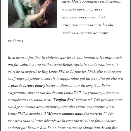
mère, Marie-Antoinette est lâchement
exécutée après un procès
honteusement truqué, dont
s’inspireront par la suite les plus
sombres dictatures des temps
modernes.
Rien ne peut justifier la violence que les révolutionnaires les plus cruels
ont fait subir à notre malheureuse Reine. Après la condamnation et la
mort de sa majesté le Roy Louis XVI, le 21 janvier 1793, elle endure une
souffrance physique et morale insupportable qui lui fera dire qu’elle n’a
«
plus de larmes pour pleurer
». Dans la tour du temple la Reine
s'agenouille devant son fils devenu Louis XVII, les grandes puissances
européennes reconnaissent "
l'enfant Roy
" comme tel. Très précoce pour
son âge et témoin des exactions perpétrées contre ses parents, ainsi
Louis XVII demanda-t-il "
Maman sommes nous des martyrs
?". Les
monstres sans culottes décorés de la cocarde tricolore feront encore
endurer par la suite à la Reine la monstrueuse séparation de son fils...