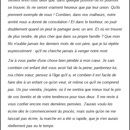
sentent enfin tous deux que, dans quelque position où ils pourront
se trouver, ils ne seront vraiment heureux que par leur union. Qu'ils
prennent exemple de nous ! Combien, dans nos malheurs, notre
amitié nous a donné de consolation ! Et dans le bonheur, on jouit
doublement quand on peut le partager avec un ami. Et où en trouver
de plus tendre, de plus cher que dans sa
propre famille ? Que mon
fils n'oublie jamais les derniers mots de son père, que je lui répète
expressément : qu'il ne cherche jamais à venger notre mort.
J'ai à vous parler d'une chose bien pénible à mon cœur. Je sais
combien cet enfant doit vous avoir fait de la peine; par­donnez-lui,
ma chère sœur; pensez à l'âge qu'il a, et combien il est facile de
faire dire à un enfant ce qu'on veut, et même ce qu'il ne comprend
pas. Un jour viendra, j'espère, où il ne sentira que mieux tout le prix
de vos bontés et de votre tendresse pour tous deux. Il me reste à
vous confier encore mes dernières pensées. J'aurais voulu les
écrire dès le commencement du procès; mais outre qu'on ne me
laissait pas écrire, la marche en a été si rapide, que je n'en aurais
réellement pas eu le temps.