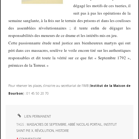
dégagé les motifs de ces tueries, il
suit pas à pas les opérations de la
semaine sanglante, à la fois sur le terrain des prisons et dans les coulisses
des assemblées révolutionnaires ; il tente enfin de dégager les
responsabilités des meneurs de ce drame et les intérêts mis en jeu.
Cette passionnante étude rend justice aux bienheureux martyrs qui ont
péri dans ces massacres, soulève le voile encore tiré sur les authentiques
responsables et dit toute la vérité sur ce que fut « Septembre 1792 »,
prémices de la Terreur. »
Pour réserver les places, s'inscrire au secrétariat de l'IMB (
Institut de la Maison de
Bourbon
) : 01 45 50 20 70
LIEN PERMANENT
TAGS :
MASSACRES DE SEPTEMBRE
,
ABBÉ NICOLAS PORTAIL
,
INSTITUT
SAINT PIE X
,
RÉVOLUTION
,
HISTOIRE
1
COMMENTAIRE