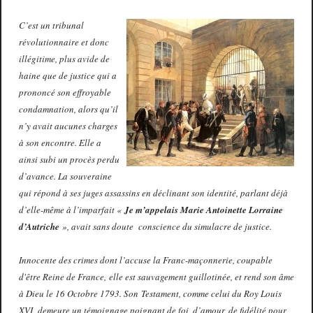
C’est un tribunal
révolutionnaire et donc
illégitime, plus avide de
haine que de justice qui a
prononcé son effroyable
condamnation, alors qu’il
n’y avait aucunes charges
à son encontre. Elle a
ainsi subi un procès perdu
d’avance. La souveraine
qui répond à ses juges assassins en déclinant son identité, parlant déjà
d’elle-même à l’imparfait «
Je m’appelais Marie Antoinette Lorraine
d’Autriche
», avait sans doute conscience du simulacre de justice.
Innocente des crimes dont l’accuse la Franc-maçonnerie, coupable
d'être Reine de France, elle est sauvagement guillotinée, et rend son âme
à Dieu le 16 Octobre 1793. Son Testament, comme celui du Roy Louis
XVI, demeure un témoignage poignant de foi, d’amour, de fidélité pour