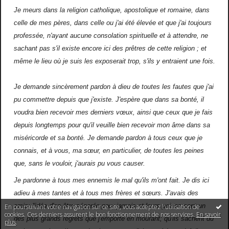
Je meurs dans la religion catholique, apostolique et romaine, dans
celle de mes pères, dans celle ou j'ai été élevée et que j'ai toujours
professée, n'ayant aucune consolation spirituelle et à attendre, ne
sachant pas s'il existe encore ici des prêtres de cette religion ; et
même le lieu où je suis les exposerait trop, s'ils y entraient une fois.
Je demande sincèrement pardon à dieu de toutes les fautes que j'ai
pu commettre depuis que j'existe. J'espère que dans sa bonté, il
voudra bien recevoir mes derniers vœux, ainsi que ceux que je fais
depuis longtemps pour qu'il veuille bien recevoir mon âme dans sa
miséricorde et sa bonté. Je demande pardon à tous ceux que je
connais, et à vous, ma sœur, en particulier, de toutes les peines
que, sans le vouloir, j'aurais pu vous causer.
Je pardonne à tous mes ennemis le mal qu'ils m'ont fait. Je dis ici
adieu à mes tantes et à tous mes frères et sœurs. J'avais des
amis; l'idée d'en être séparée pour jamais et leurs peines sont un
En poursuivant votre navigation sur ce site, vous acceptez l'utilisation de
cookies. Ces derniers assurent le bon fonctionnement de nos services.
En savoir
des plus grands regrets que j'emporte en mourant; qu'ils sachent du
plus
.