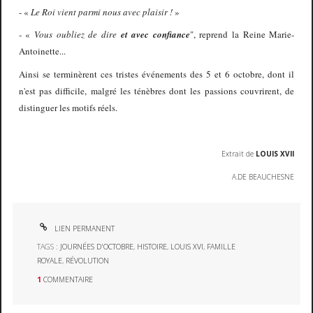
-
«
Le Roi vient parmi nous avec plaisir !
»
-
«
Vous oubliez de dire
et avec confiance
", reprend la Reine Marie-
Antoinette...
Ainsi se terminèrent ces tristes événements des 5 et 6 octobre, dont il
n'est pas difficile, malgré les ténèbres dont les passions couvrirent, de
distinguer les motifs réels.
Extrait de
LOUIS XVII
A.DE BEAUCHESNE
LIEN PERMANENT
TAGS :
JOURNÉES D'OCTOBRE
,
HISTOIRE
,
LOUIS XVI
,
FAMILLE
ROYALE
,
RÉVOLUTION
1
COMMENTAIRE