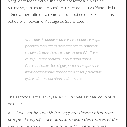
Marguerite-Marie écrivit une première lettre à la Mère de
Saumaise, son ancienne supérieure, en date du 23 février de la
même année, afin de la remercier de tout ce qu'elle a fait dans le
but de promouvoir le Message du Sacré-Cœur :
«
Ah ! que de bonheur pour vous et pour ceux qui
y contribuent ! car ils s'attirent par là l'amitié et
les bénédictions éternelles de cet aimable Cœur,
et un puissant protecteur pour notre patrie ...
Il ne veut établir Son règne parmi nous que pour
nous accorder plus abondamment ses précieuses
grâces de sanctification et de salut
. »
Une seconde lettre, envoyée le 17 juin 1689, est beaucoup plus
explicite :
« ...
Il me semble que Notre-Seigneur désire entrer avec
pompe et magnificence dans la maison des princes et des
rois, pour y être honoré autant qu'il y a été outragé,