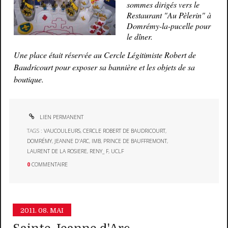
sommes dirigés vers le
Restaurant "Au Pèlerin" à
Domrémy-la-pucelle pour
le dîner.
Une place était réservée au Cercle Légitimiste Robert de
Baudricourt pour exposer sa bannière et les objets de sa
boutique.
LIEN PERMANENT
TAGS :
VAUCOULEURS
,
CERCLE ROBERT DE BAUDRICOURT
,
DOMRÉMY
,
JEANNE D'ARC
,
IMB
,
PRINCE DE BAUFFREMONT
,
LAURENT DE LA ROSIERE
,
RENY_ F
,
UCLF
0
COMMENTAIRE
2011.
08. MAI