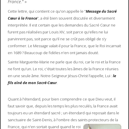
France
." »
Cette lettre, qui contient ce qu'on appelle le "
Message du Sacré
Cœur à la France
", a été bien souvent discutée et diversement
interprétée. Il est certain que les demandes du Sacré Cœur ne
furent pas réalisées par Louis XIV, soit parce qu'elles ne lui
parvinrent pas, soit parce qu'il ne se crût pas obligé de s'y
conformer. Le Message valait-il pour la France, que le Roi incarnait
en 1689 ? Beaucoup de fidèles n'en ont jamais douté.
Sainte Marguerite-Marie ne parle que du roi, car le roi et la France
ne font qu'un. Le roi, c'était toutes les âmes de la France réunies
en une seule âme. Notre-Seigneur Jésus-Christ l'appelle, Lui :
le
fils aîné de mon Sacré-Cœur
.
Quant à l'étendard, pour bien comprendre ce que Dieu veut, il
faut savoir que, depuis les temps les plus reculés, la France avait
toujours eu un étendard sacré ; un étendard qui reposait dans le
sanctuaire de Saint-Denis, à l'ombre des saints protecteurs de la
France,
qui n'en sortait quand quand le roi