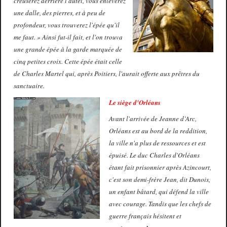
creuserez derrière l'autel, vous enlèverez
une dalle, des pierres, et à peu de
profondeur, vous trouverez l'épée qu'il
me faut. » Ainsi fut-il fait, et l'on trouva
une grande épée à la garde marquée de
cinq petites croix. Cette épée était celle
de Charles Martel qui, après Poitiers, l'aurait offerte aux prêtres du
sanctuaire.
Le siège d'Orléans
Avant l'arrivée de Jeanne d’Arc,
Orléans est au bord de la reddition,
la ville n'a plus de ressources et est
épuisé. Le duc Charles d'Orléans
étant fait prisonnier après Azincourt,
c'est son demi-frère Jean, dit Dunois,
un enfant bâtard, qui défend la ville
avec courage. Tandis que les chefs de
guerre français hésitent et