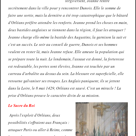
tergiversent, Jeanne rentre
secrètement dans la ville pour y rencontrer Dunois. Elle le somme de
faire une sortie, mais la dernière a été trop catastrophique que le bâtard
d'Orléans préfère attendre les renforts. Jeanne prend les choses en main,
deux bastides anglaises se tiennent dans la région, il faut les attaquer !
Jeanne charge elle-même la bastide des Augustins, la garnison la suit et
c'est un succès. Le soir au conseil de guerre, Dunois et ses hommes
veulent en rester là, mais Jeanne refuse. Elle ameute la population qui
se prépare toute la nuit. Le lendemain, l'assaut est donné, la forteresse
est redoutable, les pertes sont élevées, Jeanne est touchée par un
carreau d'arbalète au dessus du sein. La blessure est superficielle, elle
retourne galvaniser ses troupes. Les Anglais paniquent, ils se jettent
dans la Loire, le 8 mai 1429, Orléans est sauvé. C'est un miracle ! La
prise d'Orléans prouve le caractère divin de sa mission.
Le Sacre du Roi
Après l'exploit d'Orléans, deux
possibilités s'offraient aux Français :
attaquer Paris ou aller à Reims, comme