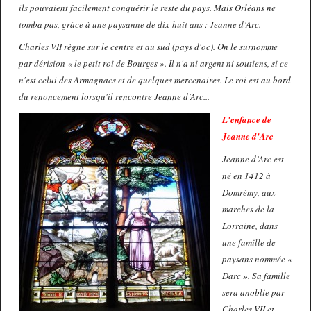
ils pouvaient facilement conquérir le reste du pays. Mais Orléans ne
tomba pas, grâce à une paysanne de dix-huit ans : Jeanne d’Arc.
Charles VII règne sur le centre et au sud (pays d'oc). On le surnomme
par dérision « le petit roi de Bourges ». Il n'a ni argent ni soutiens, si ce
n'est celui des Armagnacs et de quelques mercenaires. Le roi est au bord
du renoncement lorsqu'il rencontre Jeanne d’Arc...
L'enfance de
Jeanne d'Arc
Jeanne d’Arc est
né en 1412 à
Domrémy, aux
marches de la
Lorraine, dans
une famille de
paysans nommée «
Darc ». Sa famille
sera anoblie par
Charles VII et