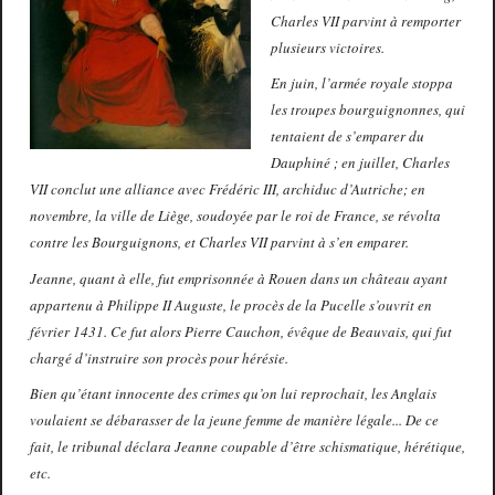
Charles VII parvint à remporter
plusieurs victoires.
En juin, l’armée royale stoppa
les troupes bourguignonnes, qui
tentaient de s’emparer du
Dauphiné ; en juillet, Charles
VII conclut une alliance avec Frédéric III, archiduc d’Autriche; en
novembre, la ville de Liège, soudoyée par le roi de France, se révolta
contre les Bourguignons, et Charles VII parvint à s’en emparer.
Jeanne, quant à elle, fut emprisonnée à Rouen dans un château ayant
appartenu à Philippe II Auguste, le procès de la Pucelle s’ouvrit en
février 1431. Ce fut alors Pierre Cauchon, évêque de Beauvais, qui fut
chargé d’instruire son procès pour hérésie.
Bien qu’étant innocente des crimes qu’on lui reprochait, les Anglais
voulaient se débarasser de la jeune femme de manière légale... De ce
fait, le tribunal déclara Jeanne coupable d’être schismatique, hérétique,
etc.