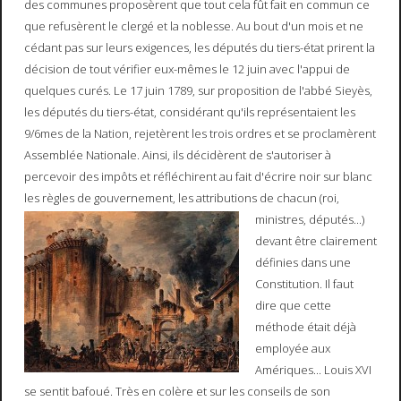
des communes proposèrent que tout cela fût fait en commun ce
que refusèrent le clergé et la noblesse. Au bout d'un mois et ne
cédant pas sur leurs exigences, les députés du tiers-état prirent la
décision de tout vérifier eux-mêmes le 12 juin avec l'appui de
quelques curés. Le 17 juin 1789, sur proposition de l'abbé Sieyès,
les députés du tiers-état, considérant qu'ils représentaient les
9/6mes de la Nation, rejetèrent les trois ordres et se proclamèrent
Assemblée Nationale. Ainsi, ils décidèrent de s'autoriser à
percevoir des impôts et réfléchirent au fait d'écrire noir sur blanc
les règles de gouvernement, les attributions de chacun (roi,
ministres, députés...)
devant être clairement
définies dans une
Constitution. Il faut
dire que cette
méthode était déjà
employée aux
Amériques... Louis XVI
se sentit bafoué. Très en colère et sur les conseils de son