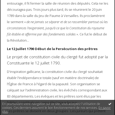
entourage, il fit fermer la salle de réunion des députés. Cela ne les
découragea pas. Trois jours plus tard, ils se réunirent le 20 juin
1789 dans la salle du Jeu de Paume à Versailles. Ils proclamèrent
le serment «
de ne jamais se séparer et de se rassembler partout où les
circonstances l'exigeraient, jusqu'à ce que la Constitution du royaume
fût établie et affermie par des fondements solides
». Ce fut le début de
la Révolution...
Le 12 Juillet 1790 Début de la Persécution des prêtres
Le projet de constitution civile du clergé fut adopté par la
Constituante le 12 juillet 1790.
D'inspiration gallicane, la constitution civile du clergé souhaitait
établir l'indépendance totale (sauf en matière doctrinale) de
l'Église de France à l'égard de la papauté. Son organisation se
calquait sur l'administration civile, les évêchés correspondant aux
83 départements. Les évêques et les prêtres sont élus par les
fidèles, constitués en corps électoraux locaux.
En poursuivant votre navigation sur ce site, vous acceptez l'utilisation de
cookies. Ces derniers assurent le bon fonctionnement de nos services.
En savoir
Les prêtres se divisent en deux groupes : Les jureurs qui prêtent
plus
.