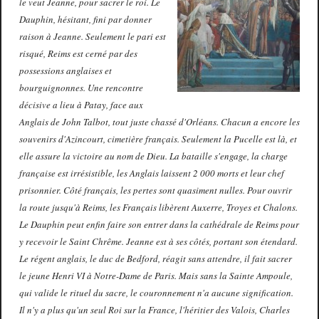
le veut Jeanne, pour sacrer le roi. Le
Dauphin, hésitant, fini par donner
raison à Jeanne. Seulement le pari est
risqué, Reims est cerné par des
possessions anglaises et
bourguignonnes. Une rencontre
décisive a lieu à Patay, face aux
Anglais de John Talbot, tout juste chassé d'Orléans. Chacun a encore les
souvenirs d'Azincourt, cimetière français. Seulement la Pucelle est là, et
elle assure la victoire au nom de Dieu. La bataille s'engage, la charge
française est irrésistible, les Anglais laissent 2 000 morts et leur chef
prisonnier. Côté français, les pertes sont quasiment nulles. Pour ouvrir
la route jusqu'à Reims, les Français libèrent Auxerre, Troyes et Chalons.
Le Dauphin peut enfin faire son entrer dans la cathédrale de Reims pour
y recevoir le Saint Chrême. Jeanne est à ses côtés, portant son étendard.
Le régent anglais, le duc de Bedford, réagit sans attendre, il fait sacrer
le jeune Henri VI à Notre-Dame de Paris. Mais sans la Sainte Ampoule,
qui valide le rituel du sacre, le couronnement n'a aucune signification.
Il n'y a plus qu'un seul Roi sur la France, l'héritier des Valois, Charles