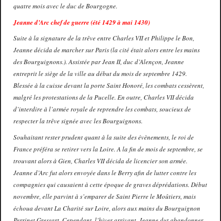
quatre mois avec le duc de Bourgogne.
Jeanne d’Arc chef de guerre (été 1429 à mai 1430)
Suite à la signature de la trêve entre Charles VII et Philippe le Bon,
Jeanne décida de marcher sur Paris (la cité était alors entre les mains
des Bourguignons.). Assistée par Jean II, duc d’Alençon, Jeanne
entreprit le siège de la ville au début du mois de septembre 1429.
Blessée à la cuisse devant la porte Saint Honoré, les combats cessèrent,
malgré les protestations de la Pucelle. En outre, Charles VII décida
d’interdire à l’armée royale de reprendre les combats, soucieux de
respecter la trêve signée avec les Bourguignons.
Souhaitant rester prudent quant à la suite des évènements, le roi de
France préféra se retirer vers la Loire. A la fin de mois de septembre, se
trouvant alors à Gien, Charles VII décida de licencier son armée.
Jeanne d’Arc fut alors envoyée dans le Berry afin de lutter contre les
compagnies qui causaient à cette époque de graves déprédations. Début
novembre, elle parvint à s’emparer de Saint Pierre le Moûtiers, mais
échoua devant La Charité sur Loire, alors aux mains du Bourguignon
Perrinet Gressart. Cependant, l’hiver arrivant, Jeanne dut abandonner