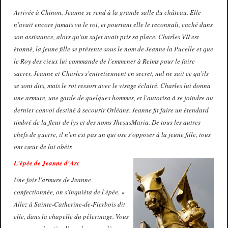
Arrivée à Chinon, Jeanne se rend à la grande salle du château. Elle
n'avait encore jamais vu le roi, et pourtant elle le reconnaît, caché dans
son assistance, alors qu'un sujet avait pris sa place. Charles VII est
étonné, la jeune fille se présente sous le nom de Jeanne la Pucelle et que
le Roy des cieux lui commande de l'emmener à Reims pour le faire
sacrer. Jeanne et Charles s'entretiennent en secret, nul ne sait ce qu'ils
se sont dits, mais le roi ressort avec le visage éclairé. Charles lui donna
une armure, une garde de quelques hommes, et l'autorisa à se joindre au
dernier convoi destiné à secourir Orléans. Jeanne fit faire un étendard
timbré de la fleur de lys et des noms JhesusMaria. De tous les autres
chefs de guerre, il n'en est pas un qui ose s'opposer à la jeune fille, tous
ont cœur de lui obéir.
L'épée de Jeanne d'Arc
Une fois l'armure de Jeanne
confectionnée, on s'inquiéta de l'épée. «
Allez à Sainte-Catherine-de-Fierbois dit
elle, dans la chapelle du pèlerinage. Vous