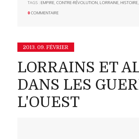
TAGS :
EMPIRE
,
CONTRE-RÉVOLUTION
,
LORRAINE
,
HISTOIRE
0
COMMENTAIRE
2013.
09. FÉVRIER
LORRAINS ET A
DANS LES GUER
L'OUEST