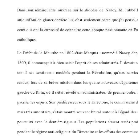
Dans son remarquable ouvrage sur le diocèse de Nancy. M. l'abbé 
aujourd'hui de glaner derrière lui, c'est seulement parce que j'ai pensé
ceux qui ont la curiosité de connaître cette
époque passionnante en Fr
catholique.
Le Préfet de la Meurthe en 1802 était Marquis : nommé à Nancy depu
1800, il commençait à bien saisir l'esprit de ses administrés. Il devait
tant à ses sentiments modérés pendant la Révolution, qu'aux service
rendus, lors de sa brève mission dans les quatre nouveaux départemen
gauche du Rhin, où il s'était révélé un administrateur de premier ordre. D
pacifier les esprits. Son prédécesseur sous le Directoire, le commissaire 
mais très autoritaire, s'était montré souvent brutal surtout à l'égard des 
poursuivi avec la dernière rigueur. Les populations étaient restés p
pendant le régime anti-religieux du Directoire et les efforts des commissa