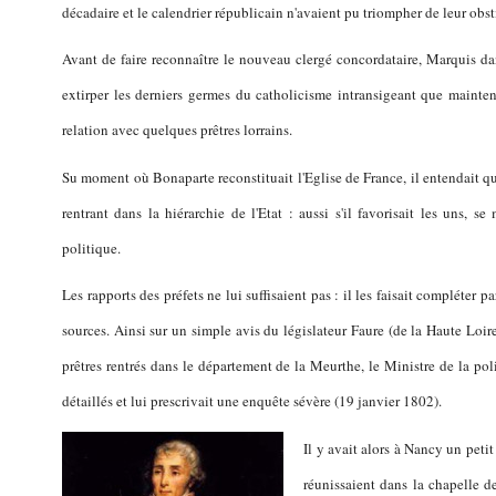
décadaire et le calendrier républicain n'avaient pu triompher de leur obst
Avant de faire reconnaître le nouveau clergé concordataire, Marquis d
extirper les derniers germes du catholicisme intransigeant que maint
relation avec quelques prêtres lorrains.
Su moment où Bonaparte reconstituait l'Eglise de France, il entendait qu
rentrant dans la hiérarchie de l'Etat : aussi s'il favorisait les uns, s
politique.
Les rapports des préfets ne lui suffisaient pas : il les faisait compléter 
sources. Ainsi sur un simple avis du législateur Faure (de la Haute Loir
prêtres rentrés dans le département de la Meurthe, le Ministre de la p
détaillés et lui prescrivait une enquête sévère (19 janvier 1802).
Il y avait alors à Nancy un petit
réunissaient dans la chapelle de