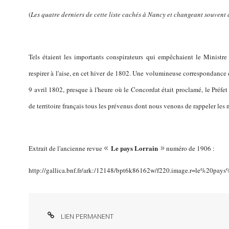
(
Les quatre derniers de cette liste cachés à Nancy et changeant souvent
Tels étaient les importants conspirateurs qui empêchaient le Ministre 
respirer à l'aise, en cet hiver de 1802. Une volumineuse correspondance ét
9 avril 1802, presque à l'heure où le Concordat était proclamé, le Préfe
de territoire français tous les prévenus dont nous venons de rappeler les
«
»
Le pays Lorrain
Extrait de l'ancienne revue
numéro de 1906 :
http://gallica.bnf.fr/ark:/12148/bpt6k86162w/f220.image.r=le%20pays
LIEN PERMANENT