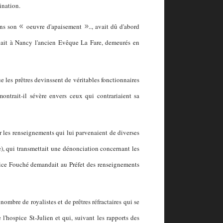
ination.
«
»
ans son
oeuvre d'apaisement
.., avait dû d'abord
enait à Nancy l'ancien Evêque La Fare, demeurés en
e les prêtres devinssent de véritables fonctionnaires
e montrait-il sévère envers ceux qui contrariaient sa
par les renseignements qui lui parvenaient de diverses
e), qui transmettait une dénonciation concernant les
olice Fouché demandait au Préfet des renseignements
 nombre de royalistes et de prêtres réfractaires qui se
 l'hospice St-Julien et qui, suivant les rapports des