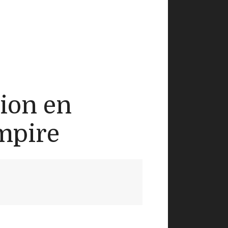
tion en
empire