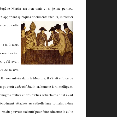
Eugène Martin n'a rien omis et si je me permets
, en apportant quelques documents inédits, intéresser
ance du culte
is le 2 mars
 sa nomination
s qu'il avait
ts de la rive
ès son arrivée dans la Meurthe, il s'était efforcé de
du pouvoir exécutif Saulnier, homme fort intelligent,
émigrés rentrés et des prêtres réfractaires qu'il avait
rofondément attachés au catholicisme romain, même
ires du pouvoir exécutif pour faire admettre le culte