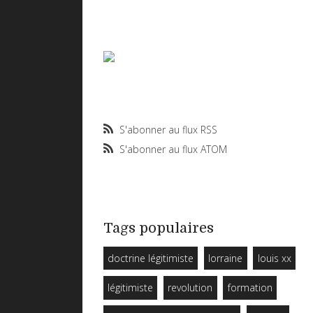
S'abonner au flux RSS
S'abonner au flux ATOM
Tags populaires
doctrine légitimiste
lorraine
louis xx
légitimiste
revolution
formation