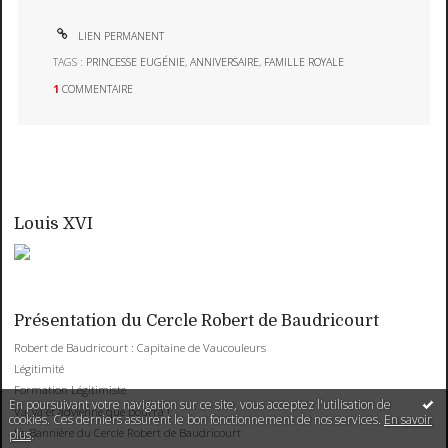
LIEN PERMANENT
TAGS :
PRINCESSE EUGÉNIE
,
ANNIVERSAIRE
,
FAMILLE ROYALE
1
COMMENTAIRE
Louis XVI
Présentation du Cercle Robert de Baudricourt
Robert de Baudricourt : Capitaine de Vaucouleurs
Légitimité
Formation Légitimiste
En poursuivant votre navigation sur ce site, vous acceptez l'utilisation de
Va, va et advienne que pourra !
cookies. Ces derniers assurent le bon fonctionnement de nos services.
En savoir
La Bannière du Cercle Robert de Baudricourt
plus
.