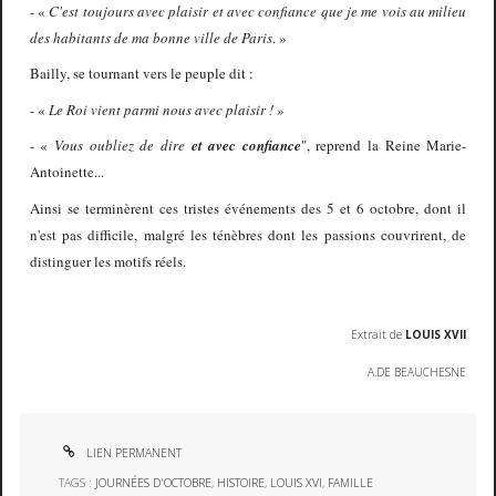
-
«
C'est toujours avec plaisir et avec confiance que je me vois au milieu
des habitants de ma bonne ville de Paris
.
»
Bailly, se tournant vers le peuple dit :
-
«
Le Roi vient parmi nous avec plaisir !
»
-
«
Vous oubliez de dire
et avec confiance
", reprend la Reine Marie-
Antoinette...
Ainsi se terminèrent ces tristes événements des 5 et 6 octobre, dont il
n'est pas difficile, malgré les ténèbres dont les passions couvrirent, de
distinguer les motifs réels.
Extrait de
LOUIS XVII
A.DE BEAUCHESNE
LIEN PERMANENT
TAGS :
JOURNÉES D'OCTOBRE
,
HISTOIRE
,
LOUIS XVI
,
FAMILLE