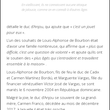
En vieillissant, ils ne connaissent aucune attaque
de jalousie, comme on en connaît à d’autres âges
détaille le duc d’Anjou, qui ajoute que « c
’est un jouet
pour eux
».
L’un des souhaits de Louis-Alphonse de Bourbon était
d’avoir une famille nombreuse, qui affirme que «
plus que
difficile, c’est une question de volonté
» et ajoute qu’ils ont
le soutien des
« plus âgés qui s’entraident et travaillent
ensemble à la maison
» .
Louis-Alphonse de Bourbon, fils de feu le duc de Cadix
et Carmen Martínez Bordiú, et Marguerite Vargas, fille du
financier vénézuélien Víctor José de Vargas, se sont
mariés le 6 novembre 2004 en République dominicaine.
Malgré la joie, le duc d’Anjou se souvient de sa grand-
mère, Carmen Franco, décédée au mois de décembre
2017, à laquelle il était très proche.