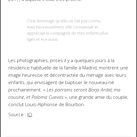
C’est dommage qu’elle ne l’ait pas connu,
mais heureusement, elle connaissait et
appréciait la compagnie de mes enfants plus
âgés et eux aussi.
Les photographies, prises il y a quelques jours à la
résidence habituelle de la famille à Madrid, montrent une
image heureuse et décontractée du ménage avec leurs
enfants, qui envisagent de baptiser le nouveau-né
prochainement. «
Les parrains seront Borja Ardid, ma
cousine, et Paloma Cuevas
», une grande amie du couple,
conclut Louis-Alphonse de Bourbon.
Source :
ICI