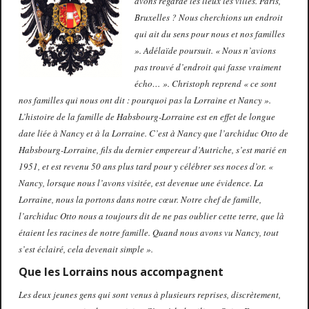
avons regardé les lieux les villes. Paris,
Bruxelles ? Nous cherchions un endroit
qui ait du sens pour nous et nos familles
». Adélaïde poursuit. « Nous n’avions
pas trouvé d’endroit qui fasse vraiment
écho… ». Christoph reprend « ce sont
nos familles qui nous ont dit : pourquoi pas la Lorraine et Nancy ».
L’histoire de la famille de Habsbourg-Lorraine est en effet de longue
date liée à Nancy et à la Lorraine. C’est à Nancy que l’archiduc Otto de
Habsbourg-Lorraine, fils du dernier empereur d’Autriche, s’est marié en
1951, et est revenu 50 ans plus tard pour y célébrer ses noces d’or. «
Nancy, lorsque nous l’avons visitée, est devenue une évidence. La
Lorraine, nous la portons dans notre cœur. Notre chef de famille,
l’archiduc Otto nous a toujours dit de ne pas oublier cette terre, que là
étaient les racines de notre famille. Quand nous avons vu Nancy, tout
s’est éclairé, cela devenait simple ».
Que les Lorrains nous accompagnent
Les deux jeunes gens qui sont venus à plusieurs reprises, discrètement,