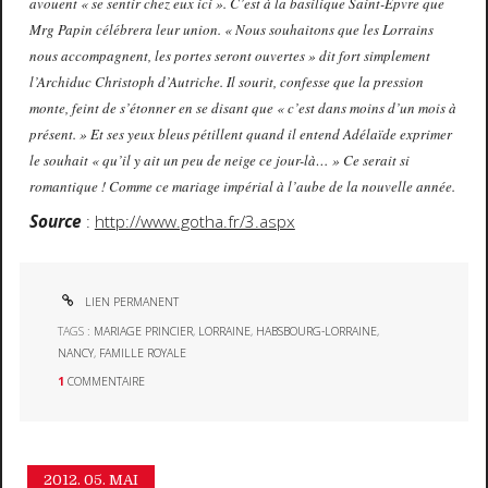
avouent « se sentir chez eux ici ». C’est à la basilique Saint-Epvre que
Mrg Papin célébrera leur union. « Nous souhaitons que les Lorrains
nous accompagnent, les portes seront ouvertes » dit fort simplement
l’Archiduc Christoph d’Autriche. Il sourit, confesse que la pression
monte, feint de s’étonner en se disant que « c’est dans moins d’un mois à
présent. » Et ses yeux bleus pétillent quand il entend Adélaïde exprimer
le souhait « qu’il y ait un peu de neige ce jour-là… » Ce serait si
romantique ! Comme ce mariage impérial à l’aube de la nouvelle année.
Source
:
http://www.gotha.fr/3.aspx
LIEN PERMANENT
TAGS :
MARIAGE PRINCIER
,
LORRAINE
,
HABSBOURG-LORRAINE
,
NANCY
,
FAMILLE ROYALE
1
COMMENTAIRE
2012.
05. MAI