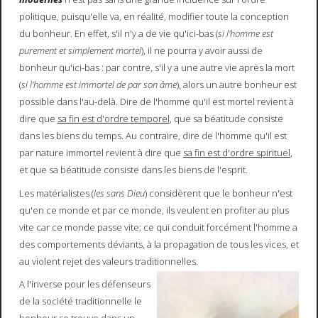
politique, puisqu'elle va, en réalité, modifier toute la conception
du bonheur. En effet, s'il n'y a de vie qu'ici-bas (
si l'homme est
purement et simplement mortel
), il ne pourra y avoir aussi de
bonheur qu'ici-bas : par contre, s'il y a une autre vie après la mort
(
si l'homme est immortel de par son âme
), alors un autre bonheur est
possible dans l'au-delà. Dire de l'homme qu'il est mortel revient à
dire que
sa fin est d'ordre temporel
, que sa béatitude consiste
dans les biens du temps. Au contraire, dire de l'homme qu'il est
par nature immortel revient à dire que
sa fin est d'ordre spirituel
,
et que sa béatitude consiste dans les biens de l'esprit.
Les matérialistes (
les sans Dieu
) considèrent que le bonheur n'est
qu'en ce monde et par ce monde, ils veulent en profiter au plus
vite car ce monde passe vite; ce qui conduit forcément l'homme a
des comportements déviants, à la propagation de tous les vices, et
au violent rejet des valeurs traditionnelles.
A l'inverse pour les défenseurs
de la société traditionnelle le