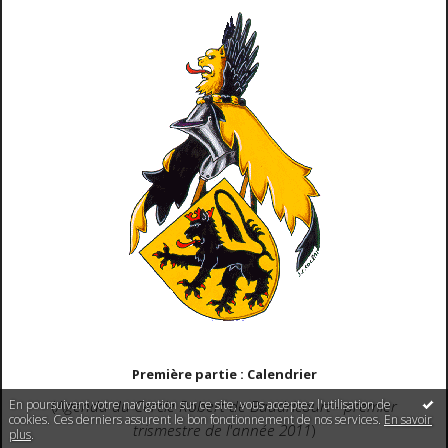
Première partie : Calendrier
En poursuivant votre navigation sur ce site, vous acceptez l'utilisation de
(
Agenda du Cercle Robert de Baudricourt - premier
cookies. Ces derniers assurent le bon fonctionnement de nos services.
En savoir
trismestre de l'année 2011
)
plus
.