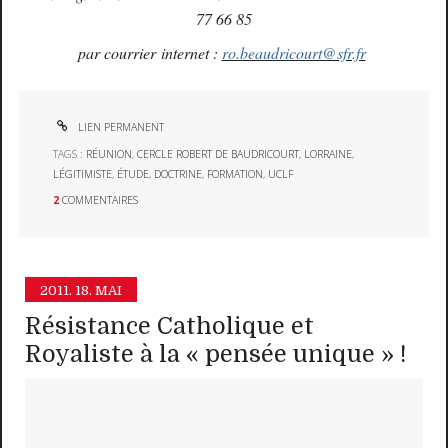
77 66 85
par courrier internet :
ro.beaudricourt@sfr.fr
LIEN PERMANENT
TAGS :
RÉUNION
,
CERCLE ROBERT DE BAUDRICOURT
,
LORRAINE
,
LÉGITIMISTE
,
ÉTUDE
,
DOCTRINE
,
FORMATION
,
UCLF
2
COMMENTAIRES
2011.
18. MAI
Résistance Catholique et
Royaliste à la « pensée unique » !