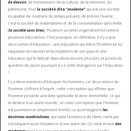
de devoirs
, de transmission de la culture, de la mémoire, du
patrimoine. Puis
la société dite "
moderne
"
qui est une société
incapable de s'extraire du temps présent, de prévoir l'avenir,
c'est la société du matérialisme et de la consommation sans limite
(
la société sans Dieu
). Plusieurs sociétés engendrent forcément
plusieurs éducations. C'est pourquoi, en définitive, il n'y a que
deux sortes d'éducation : une éducation qui élève l'homme en lui
rappelant ses devoirs et les traditions de son pays et une
éducation qui le détruit. Mais allons encore plus loin, et posons la
question de savoir pourquoi il y a cette divergence sur l'éducation
?
Il y a deux manières d'éduquer les hommes, car deux visions de
l'homme s'offrent à l'esprit : cette conception qui affirme que
l'homme possède une âme spirituelle et donc immortelle, ce qui
le destine à un autre monde ; et cette conception que l'homme
est purement et simplement mortel, ce qu'enseignent
les
doctrines matérialistes
, qui niant l'existence de l'âme, nient par
conséquent aussi l'existence d'une autre vie. Or cette erreur
des
modernes
n'est pas sans une grande incidence sur l'ordre