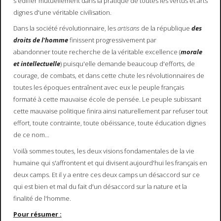
s'édifier mutuellement dans la pratique de toutes les vertus et arts
dignes d'une véritable civilisation.
Dans la société révolutionnaire, les
artisans
de la république
des
droits de l'homme
finissent progressivement par
abandonner toute recherche de la véritable excellence (
morale
et intellectuelle
) puisqu'elle demande beaucoup d'efforts, de
courage, de combats, et dans cette chute les révolutionnaires de
toutes les époques entraînent avec eux le peuple français
formaté à cette mauvaise école de pensée. Le peuple subissant
cette mauvaise politique finira ainsi naturellement par refuser tout
effort, toute contrainte, toute obéissance, toute éducation dignes
de ce nom...
Voilà sommes toutes, les deux visions fondamentales de la vie
humaine qui s'affrontent et qui divisent aujourd'hui les français en
deux camps. Et il y a entre ces deux camps un désaccord sur ce
qui est bien et mal du fait d'un désaccord sur la nature et la
finalité de l'homme.
Pour résumer :