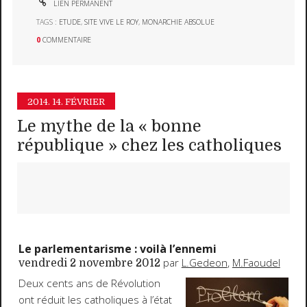
LIEN PERMANENT
TAGS :
ETUDE
,
SITE VIVE LE ROY
,
MONARCHIE ABSOLUE
0
COMMENTAIRE
2014.
14. FÉVRIER
Le mythe de la « bonne
république » chez les catholiques
Le parlementarisme : voilà l’ennemi
par
L.Gedeon
,
M.Faoudel
vendredi 2 novembre 2012
Deux cents ans de Révolution
ont réduit les catholiques à l’état