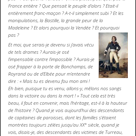
France entière ? Que pensait le peuple d’alors ? Etait-il
entièrement franc-maçon ? A-t-il simplement subi ? Et les
manipulations, la Bastille, la grande peur de la
Madeleine ? Et alors pourquoi la Vendée ? Et pourquoi
pas ?
Et moi, que serais-je devenu si j’avais vécu
de tels drames ? Aurais-je osé
l’impensable contre l’impossible ? Aurais-je
osé frapper à la porte de Bonchamps, de
Royrand ou de d’Elbée pour m’entendre
dire : « Mais tu es devenu fou mon ami !
Eh bien, puisque tu es venu, allons-y, mêlons nos sangs
dans la victoire ou dans la mort ! » Tout cela est très
beau, il faut en convenir, mais l’héritage, est-il à la hauteur
de l’histoire ? Quand je vois aujourd’hui des descendants
de capitaines de paroisses, dont les familles s’étaient
montrées toujours zélées jusqu’au XX° siècle, quand je
vois, disais-je, des descendants des victimes de Turreau,