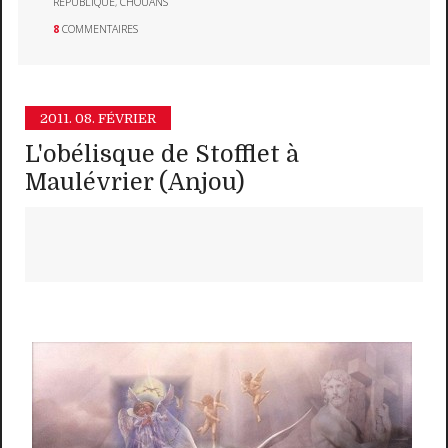
RÉPUBLIQUE
,
CHOUANS
8
COMMENTAIRES
2011.
08. FÉVRIER
L'obélisque de Stofflet à
Maulévrier (Anjou)