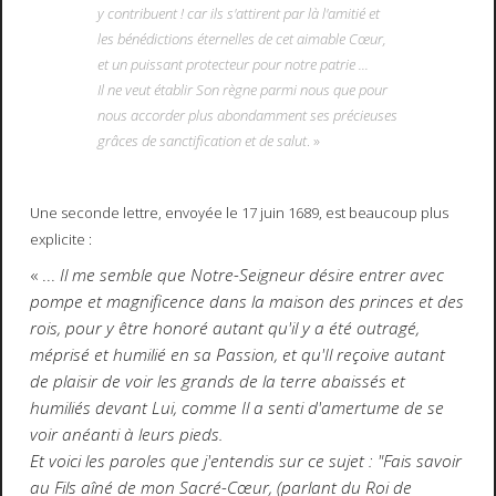
y contribuent ! car ils s'attirent par là l'amitié et
les bénédictions éternelles de cet aimable Cœur,
et un puissant protecteur pour notre patrie ...
Il ne veut établir Son règne parmi nous que pour
nous accorder plus abondamment ses précieuses
grâces de sanctification et de salut
. »
Une seconde lettre, envoyée le 17 juin 1689, est beaucoup plus
explicite :
« ...
Il me semble que Notre-Seigneur désire entrer avec
pompe et magnificence dans la maison des princes et des
rois, pour y être honoré autant qu'il y a été outragé,
méprisé et humilié en sa Passion, et qu'Il reçoive autant
de plaisir de voir les grands de la terre abaissés et
humiliés devant Lui, comme Il a senti d'amertume de se
voir anéanti à leurs pieds.
Et voici les paroles que j'entendis sur ce sujet : "Fais savoir
au Fils aîné de mon Sacré-Cœur, (parlant du Roi de