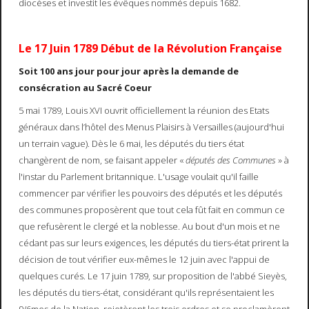
diocèses et investit les évêques nommés depuis 1682.
Le 17 Juin 1789 Début de la Révolution Française
Soit 100 ans jour pour jour après la demande de
consécration au Sacré Coeur
5 mai 1789, Louis XVI ouvrit officiellement la réunion des Etats
généraux dans l’hôtel des Menus Plaisirs à Versailles (aujourd'hui
un terrain vague). Dès le 6 mai, les députés du tiers état
changèrent de nom, se faisant appeler «
députés des Communes
» à
l'instar du Parlement britannique. L'usage voulait qu'il faille
commencer par vérifier les pouvoirs des députés et les députés
des communes proposèrent que tout cela fût fait en commun ce
que refusèrent le clergé et la noblesse. Au bout d'un mois et ne
cédant pas sur leurs exigences, les députés du tiers-état prirent la
décision de tout vérifier eux-mêmes le 12 juin avec l'appui de
quelques curés. Le 17 juin 1789, sur proposition de l'abbé Sieyès,
les députés du tiers-état, considérant qu'ils représentaient les
9/6mes de la Nation, rejetèrent les trois ordres et se proclamèrent