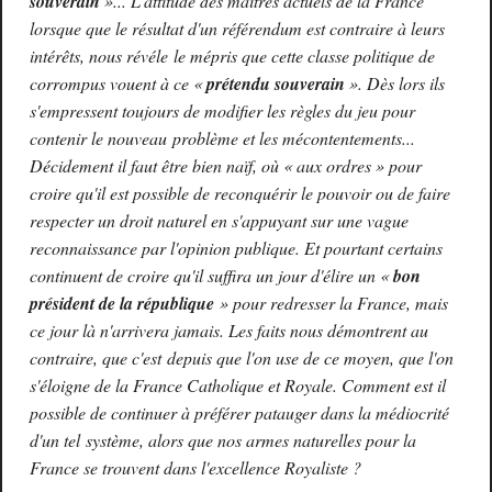
souverain
»
... L'attitude des maîtres actuels de la France
lorsque que le résultat d'un référendum est contraire à leurs
intérêts, nous révéle le mépris que cette classe politique de
corrompus vouent à ce
«
prétendu souverain
»
. Dès lors ils
s'empressent toujours de modifier les règles du jeu pour
contenir le nouveau problème et les mécontentements...
Décidement il faut être bien naïf, où
«
aux ordres
»
pour
croire qu'il est possible de reconquérir le pouvoir ou de faire
respecter un droit naturel en s'appuyant sur une vague
reconnaissance par l'opinion publique. Et pourtant certains
continuent de croire qu'il suffira un jour d'élire un
«
bon
président de la république
»
pour redresser la France, mais
ce jour là n'arrivera jamais. Les faits nous démontrent au
contraire, que c'est depuis que l'on use de ce moyen, que l'on
s'éloigne de la France Catholique et Royale. Comment est il
possible de continuer à préférer patauger dans la médiocrité
d'un tel système, alors que nos armes naturelles pour la
France se trouvent dans l'excellence Royaliste ?