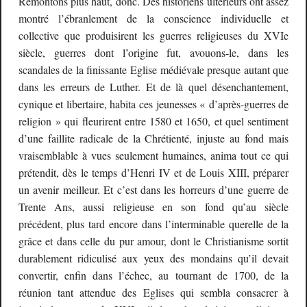
Remontons plus haut, donc. Des historiens ultérieurs ont assez
montré l’ébranlement de la conscience individuelle et
collective que produisirent les guerres religieuses du XVIe
siècle, guerres dont l’origine fut, avouons-le, dans les
scandales de la finissante Eglise médiévale presque autant que
dans les erreurs de Luther. Et de là quel désenchantement,
cynique et libertaire, habita ces jeunesses « d’après-guerres de
religion » qui fleurirent entre 1580 et 1650, et quel sentiment
d’une faillite radicale de la Chrétienté, injuste au fond mais
vraisemblable à vues seulement humaines, anima tout ce qui
prétendit, dès le temps d’Henri IV et de Louis XIII, préparer
un avenir meilleur. Et c’est dans les horreurs d’une guerre de
Trente Ans, aussi religieuse en son fond qu’au siècle
précédent, plus tard encore dans l’interminable querelle de la
grâce et dans celle du pur amour, dont le Christianisme sortit
durablement ridiculisé aux yeux des mondains qu’il devait
convertir, enfin dans l’échec, au tournant de 1700, de la
réunion tant attendue des Eglises qui sembla consacrer à