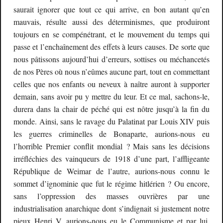
saurait ignorer que tout ce qui arrive, en bon autant qu’en
mauvais, résulte aussi des déterminismes, que produiront
toujours en se compénétrant, et le mouvement du temps qui
passe et l’enchaînement des effets à leurs causes. De sorte que
nous pâtissons aujourd’hui d’erreurs, sottises ou méchancetés
de nos Pères où nous n’eûmes aucune part, tout en commettant
celles que nos enfants ou neveux à naître auront à supporter
demain, sans avoir pu y mettre du leur. Et ce mal, sachons-le,
durera dans la chair de péché qui est nôtre jusqu’à la fin du
monde. Ainsi, sans le ravage du Palatinat par Louis XIV puis
les guerres criminelles de Bonaparte, aurions-nous eu
l’horrible Premier conflit mondial ? Mais sans les décisions
irréfléchies des vainqueurs de 1918 d’une part, l’affligeante
République de Weimar de l’autre, aurions-nous connu le
sommet d’ignominie que fut le régime hitlérien ? Ou encore,
sans l’oppression des masses ouvrières par une
industrialisation anarchique dont s’indignait si justement notre
pieux Henri V, aurions-nous eu le Communisme et par lui,