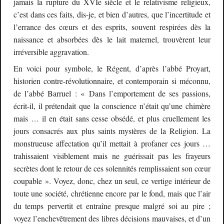
jamais la rupture du XVIe siècle et le relativisme religieux,
c’est dans ces faits, dis-je, et bien d’autres, que l’incertitude et
l’errance des cœurs et des esprits, souvent respirées dès la
naissance et absorbées dès le lait maternel, trouvèrent leur
irréversible aggravation.
En voici pour symbole, le Régent, d’après l’abbé Proyart,
historien contre-révolutionnaire, et contemporain si méconnu,
de l’abbé Barruel : « Dans l’emportement de ses passions,
écrit-il, il prétendait que la conscience n’était qu’une chimère
mais … il en était sans cesse obsédé, et plus cruellement les
jours consacrés aux plus saints mystères de la Religion. La
monstrueuse affectation qu’il mettait à profaner ces jours …
trahissaient visiblement mais ne guérissait pas les frayeurs
secrètes dont le retour de ces solennités remplissaient son cœur
coupable ». Voyez, donc, chez un seul, ce vertige intérieur de
toute une société, chrétienne encore par le fond, mais que l’air
du temps pervertit et entraîne presque malgré soi au pire ;
voyez l’enchevêtrement des libres décisions mauvaises, et d’un