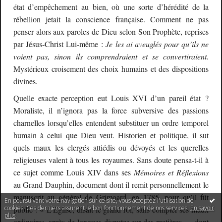
état d’empêchement au bien, où une sorte d’hérédité de la
rébellion jetait la conscience française. Comment ne pas
penser alors aux paroles de Dieu selon Son Prophète, reprises
par Jésus-Christ Lui-même :
Je les ai aveuglés pour qu’ils ne
voient pas, sinon ils comprendraient et se convertiraient.
Mystérieux croisement des choix humains et des dispositions
divines.
Quelle exacte perception eut Louis XVI d’un pareil état ?
Moraliste, il n’ignora pas la force subversive des passions
charnelles lorsqu’elles entendent substituer un ordre temporel
humain à celui que Dieu veut. Historien et politique, il sut
quels maux les clergés attiédis ou dévoyés et les querelles
religieuses valent à tous les royaumes. Sans doute pensa-t-il à
ce sujet comme Louis XIV dans ses
Mémoires et Réflexions
au Grand Dauphin, document dont il remit personnellement le
manuscrit au général de Grimoard, en 1785, pour qu’il fût
En poursuivant votre navigation sur ce site, vous acceptez l'utilisation de
cookies. Ces derniers assurent le bon fonctionnement de nos services.
En savoir
publié : « L’Eglise, disait le grand roi, sans compter ses maux
plus
.
ordinaires, après de longues disputes sur des matières … dont