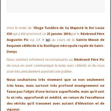
Voici le texte de l’
Eloge funèbre de Sa Majesté le Roi Louis
XVI
qui a été prononcé ce
21 janvier 2016
par le
Révérend Père
Augustin Pic
o.p. (cf.
>
ici
) au cours de la
Sainte Messe de
Requiem célébrée à la Basilique-nécropole royale de Saint-
Denys
.
Nous sommes infiniment reconnaissants au
Révérend Père Pic
de nous en avoir communiqué le texte avec célérité et de nous
avoir très amicalement autorisés à le publier.
Nous souhaitons très vivement que ce non seulement
très beau, mais surtout très profond enseignement ne
fasse pas l’objet d’une lecture superficielle, mais qu’il soit
lu et relu, approfondi et médité, en raison de l’excellence
des vérités qu’il transmet avec autant d’élévation et de
vigueur.