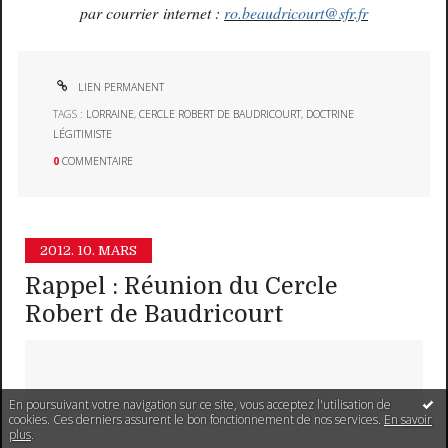
par courrier internet :
ro.beaudricourt@sfr.fr
LIEN PERMANENT
TAGS :
LORRAINE
,
CERCLE ROBERT DE BAUDRICOURT
,
DOCTRINE
LÉGITIMISTE
0
COMMENTAIRE
2012.
10. MARS
Rappel : Réunion du Cercle
Robert de Baudricourt
En poursuivant votre navigation sur ce site, vous acceptez l'utilisation de
cookies. Ces derniers assurent le bon fonctionnement de nos services.
En savoir
plus
.