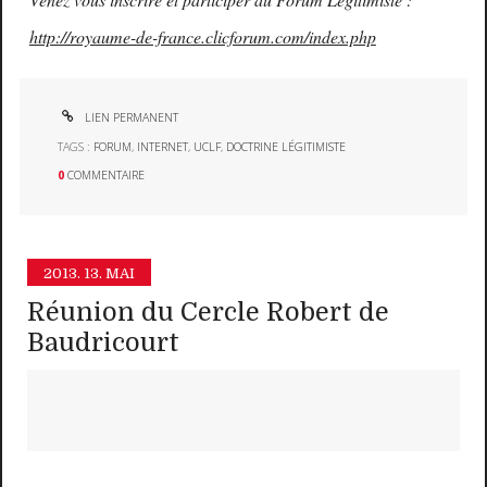
http://royaume-de-france.clicforum.com/index.php
LIEN PERMANENT
TAGS :
FORUM
,
INTERNET
,
UCLF
,
DOCTRINE LÉGITIMISTE
0
COMMENTAIRE
2013.
13. MAI
Réunion du Cercle Robert de
Baudricourt