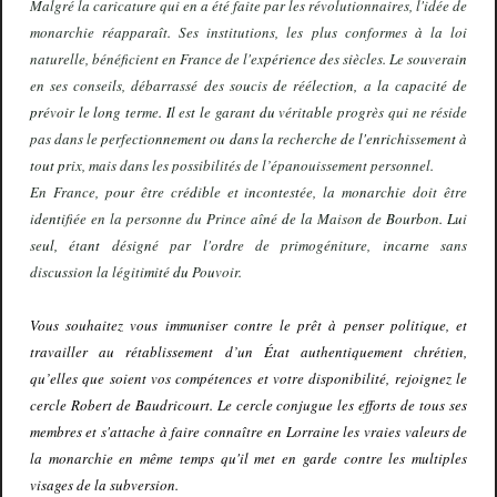
Malgré la caricature qui en a été faite par les révolutionnaires, l'idée de
monarchie réapparaît. Ses institutions, les plus conformes à la loi
naturelle, bénéficient en France de l'ex
p
é
ri
e
n
ce
d
es s
i
èc
l
es. Le so
u
verai
n
en ses consei
l
s, débarrassé
d
es so
u
cis
d
e réé
l
ec
t
io
n,
a
l
a ca
p
aci
t
é
d
e
pr
évo
i
r
l
e
l
o
n
g
t
erme
. Il
es
t l
e garan
t du
véri
t
a
bl
e progrès qui ne réside
pas dans le
p
erfec
t
io
nn
e
m
e
n
t o
u d
a
n
s
l
a rec
h
erc
h
e
d
e
l'
e
nri
c
h
isse
m
en
t
à
t
o
ut p
rix, mais dans les possibilités de l’épanouissement personnel.
En France, po
u
r ê
t
re cré
d
i
b
le et i
n
con
t
es
t
ée, la mo
n
arc
hi
e doit être
i
d
e
nti
fiée en la personne du Prince aî
n
é
d
e
l
a Maiso
n
d
e
B
o
urb
o
n.
Lu
i
se
ul,
éta
nt
désig
n
é par
l
'o
rd
re de primogéniture, i
n
ca
rn
e sans
disc
u
ssion la légiti
m
i
t
é
du
Po
u
voir.
Vous souhaitez vous immuniser contre le prêt à penser politique, et
travailler au rétablissement d’un État authentiquement chrétien,
qu’elles que soient vos compétences et votre disponibilité, rejoignez le
cercle Robert de Baudricourt. Le cercle conjugue les efforts de tous ses
membres et s'attache à faire connaître en Lorraine les vraies valeurs de
la monarchie en même temps qu'il met en garde contre les multiples
visages de la subversion.