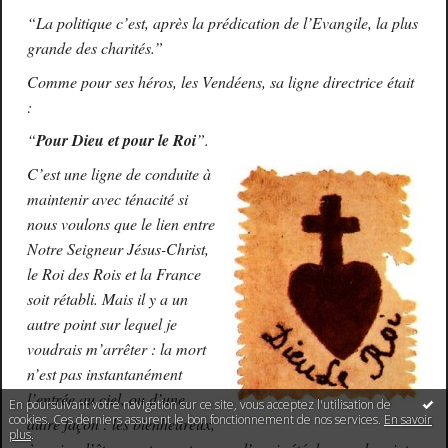
“La politique c’est, après
la prédication de l’Evangile, la plus
grande des charités.”
Comme pour ses héros, les Vendéens, sa ligne directrice était
:
“
Pour Dieu et pour le Roi
”.
C’est une ligne de conduite à
maintenir avec ténacité si
nous voulons que le lien entre
Notre Seigneur Jésus-Christ,
le Roi des Rois et la France
soit rétabli. Mais il y a un
autre point sur lequel je
voudrais m’arrêter : la mort
n’est pas instantanément
l’entrée au ciel, ou d’une
En poursuivant votre navigation sur ce site, vous acceptez l'utilisation de
cookies. Ces derniers assurent le bon fonctionnement de nos services.
En savoir
autre façon : les bienheureux,
plus
.