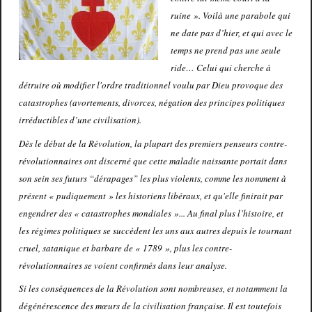
ruine ». Voilà une parabole qui
ne date pas d’hier, et qui avec le
temps ne prend pas une seule
ride… Celui qui cherche à
détruire où modifier l'ordre traditionnel voulu par Dieu provoque des
catastrophes (avortements, divorces, négation des principes politiques
irréductibles d’une civilisation).
Dès le début de la Révolution, la plupart des premiers penseurs contre-
révolutionnaires ont discerné que cette maladie naissante portait dans
son sein ses futurs “dérapages” les plus violents, comme les nomment à
présent « pudiquement » les historiens libéraux, et qu'elle finirait par
engendrer des « catastrophes mondiales »... Au final plus l’histoire, et
les régimes politiques se succèdent les uns aux autres depuis le tournant
cruel, satanique et barbare de « 1789 », plus les contre-
révolutionnaires se voient confirmés dans leur analyse.
Si les conséquences de la Révolution sont nombreuses, et notamment la
dégénérescence des mœurs de la civilisation française. Il est toutefois