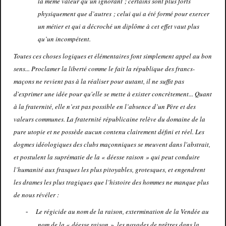
la même valeur qu’un ignorant ; certains sont plus forts
physiquement que d’autres ; celui qui a été formé pour exercer
un métier et qui a décroché un diplôme à cet effet vaut plus
qu’un incompétent.
Toutes ces choses logiques et élémentaires font simplement appel au bon
sens... Proclamer la liberté comme le fait la république des francs-
maçons ne revient pas à la réaliser pour autant, il ne suffit pas
d'exprimer une idée pour qu'elle se mette à exister concrètement... Quant
à la fraternité, elle n’est pas possible en l’absence d’un Père et des
valeurs communes. La fraternité républicaine relève du domaine de la
pure utopie et ne possède aucun contenu clairement défini et réel. Les
dogmes idéologiques des clubs maçonniques se meuvent dans l'abstrait,
et postulent la suprématie de la « déesse raison » qui peut conduire
l’humanité aux frasques les plus pitoyables, grotesques, et engendrent
les drames les plus tragiques que l’histoire des hommes ne manque plus
de nous révéler :
Le régicide au nom de la raison, extermination de la Vendée au
-
nom de la « déesse raison », les noyades de prêtres dans la