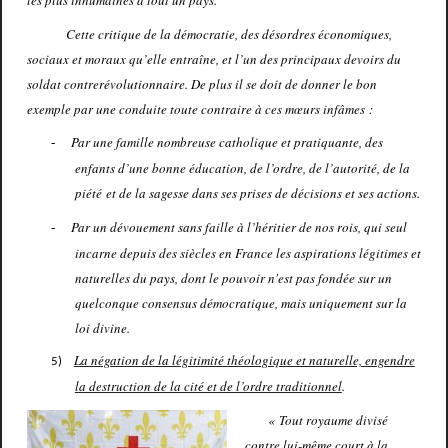
les plus inhumaines à tout un pays.
Cette critique de la démocratie, des désordres économiques,
sociaux et moraux qu’elle entraîne, et l’un des principaux devoirs du
soldat contrerévolutionnaire. De plus il se doit de donner le bon
exemple par une conduite toute contraire à ces mœurs infâmes :
Par une famille nombreuse catholique et pratiquante, des
-
enfants d’une bonne éducation, de l’ordre, de l’autorité, de la
piété et de la sagesse dans ses prises de décisions et ses actions.
Par un dévouement sans faille à l’héritier de nos rois, qui seul
-
incarne depuis des siècles en France les aspirations légitimes et
naturelles du pays, dont le pouvoir n'est pas fondée sur un
quelconque consensus démocratique, mais uniquement sur la
loi divine.
La négation de la légitimité théologique et naturelle, engendre
5)
la destruction de la cité et de l’ordre traditionnel
.
« Tout royaume divisé
contre lui-même court à la