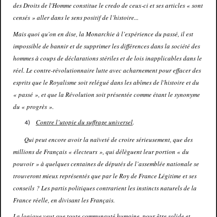
des Droits de l'Homme constitue le credo de ceux-ci et ses articles « sont
censés » aller dans le sens positif de l’histoire...
Mais quoi qu'on en dise, la Monarchie à l’expérience du passé, il est
impossible de bannir et de supprimer les différences dans la société des
hommes à coups de déclarations stériles et de lois inapplicables dans le
réel. Le contre-révolutionnaire lutte avec acharnement pour effacer des
esprits que le Royalisme soit relégué dans les abîmes de l'histoire et du
« passé », et que la Révolution soit présentée comme étant le synonyme
du « progrès ».
Contre l’utopie du suffrage universel
.
4)
Qui peut encore avoir la naïveté de croire sérieusement, que des
millions de Français « électeurs », qui délèguent leur portion « du
pouvoir » à quelques centaines de députés de l’assemblée nationale se
trouveront mieux représentés que par le Roy de France Légitime et ses
conseils ? Les partis politiques contrarient les instincts naturels de la
France réelle, en divisant les Français.
La logique veut que t
oute communauté humaine, pour être solide et