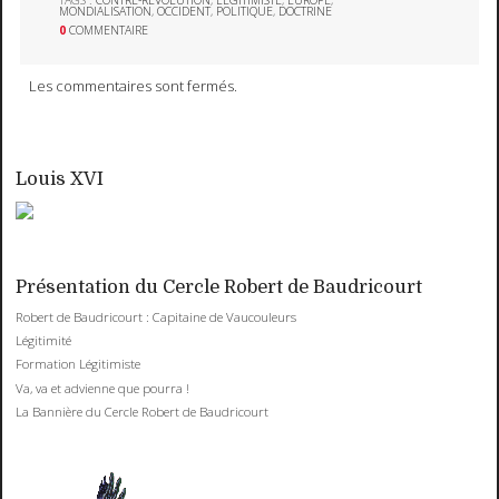
TAGS :
CONTRE-RÉVOLUTION
,
LÉGITIMISTE
,
EUROPE
,
MONDIALISATION
,
OCCIDENT
,
POLITIQUE
,
DOCTRINE
0
COMMENTAIRE
Les commentaires sont fermés.
Louis XVI
Présentation du Cercle Robert de Baudricourt
Robert de Baudricourt : Capitaine de Vaucouleurs
Légitimité
Formation Légitimiste
Va, va et advienne que pourra !
La Bannière du Cercle Robert de Baudricourt