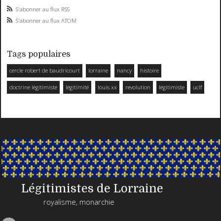
S'abonner au flux RSS
S'abonner au flux ATOM
Tags populaires
cercle robert de baudricourt
lorraine
nancy
histoire
doctrine légitimiste
légitimité
louis xx
revolution
légitimiste
uclf
Légitimistes de Lorraine
royalisme, monarchie