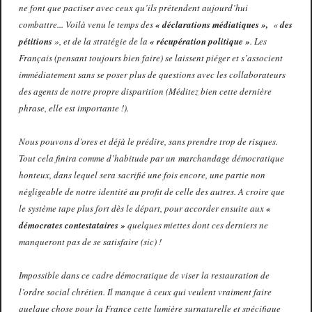
ne font que pactiser avec ceux qu’ils prétendent aujourd’hui
combattre... Voilà venu le temps des
« déclarations médiatiques »,
«
des
pétitions
», et de la stratégie de la
« récupération politique »
. Les
Français (pensant toujours bien faire) se laissent piéger et s’associent
immédiatement sans se poser plus de questions avec les collaborateurs
des agents de notre propre disparition (Méditez bien cette dernière
phrase, elle est importante !).
Nous pouvons d’ores et déjà le prédire, sans prendre trop de risques.
Tout cela finira comme d’habitude par un marchandage démocratique
honteux, dans lequel sera sacrifié une fois encore, une partie non
négligeable de notre identité au profit de celle des autres. A croire que
le système tape plus fort dès le départ, pour accorder ensuite aux
«
démocrates contestataires »
quelques miettes dont ces derniers ne
manqueront pas de se satisfaire (sic) !
Impossible dans ce cadre démocratique de viser la restauration de
l’ordre social chrétien. Il manque à ceux qui veulent vraiment faire
quelque chose pour la France cette lumière surnaturelle et spécifique