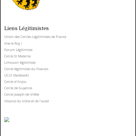
Liens Légitimistes
Union des Cercles Légitimistes de France
Vive le Roy !
Forum Légitimiste
Cercle St Materne
Limousin légitimiste
Cercle légitimiste du Vivarais
UCLF (facebook)
Cercle d'Anjou
Cercle de Guyenne
Cercle Joseph-de-Villèle
Alliance du trône et de l'autel