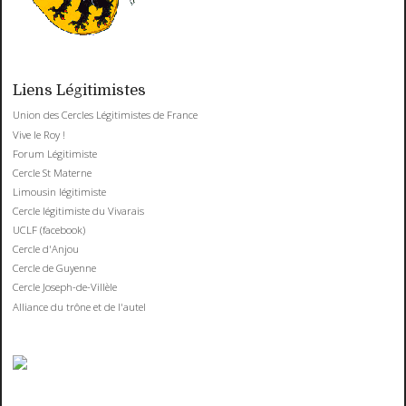
Liens Légitimistes
Union des Cercles Légitimistes de France
Vive le Roy !
Forum Légitimiste
Cercle St Materne
Limousin légitimiste
Cercle légitimiste du Vivarais
UCLF (facebook)
Cercle d'Anjou
Cercle de Guyenne
Cercle Joseph-de-Villèle
Alliance du trône et de l'autel