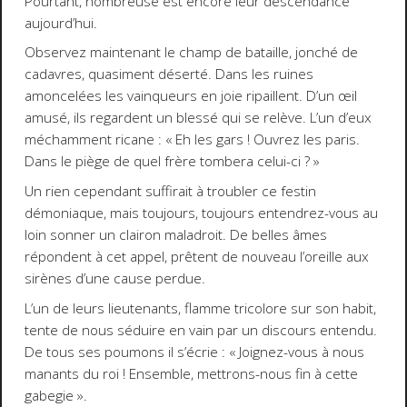
Pourtant, nombreuse est encore leur descendance
aujourd’hui.
Observez maintenant le champ de bataille, jonché de
cadavres, quasiment déserté. Dans les ruines
amoncelées les vainqueurs en joie ripaillent. D’un œil
amusé, ils regardent un blessé qui se relève. L’un d’eux
méchamment ricane : «
Eh les gars ! Ouvrez les paris.
Dans le piège de quel frère tombera celui-ci ?
»
Un rien cependant suffirait à troubler ce festin
démoniaque, mais toujours, toujours entendrez-vous au
loin sonner un clairon maladroit. De belles âmes
répondent à cet appel, prêtent de nouveau l’oreille aux
sirènes d’une cause perdue.
L’un de leurs lieutenants, flamme tricolore sur son habit,
tente de nous séduire en vain par un discours entendu.
De tous ses poumons il s’écrie : «
Joignez-vous à nous
manants du roi ! Ensemble, mettrons-nous fin à cette
gabegie
».