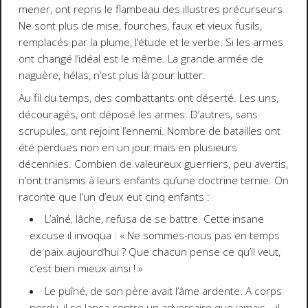
mener, ont repris le flambeau des illustres précurseurs
Ne sont plus de mise, fourches, faux et vieux fusils,
remplacés par la plume, l’étude et le verbe. Si les armes
ont changé l’idéal est le même. La grande armée de
naguère, hélas, n’est plus là pour lutter.
Au fil du temps, des combattants ont déserté. Les uns,
découragés, ont déposé les armes. D’autres, sans
scrupules, ont rejoint l’ennemi. Nombre de batailles ont
été perdues non en un jour mais en plusieurs
décennies. Combien de valeureux guerriers, peu avertis,
n’ont transmis à leurs enfants qu’une doctrine ternie. On
raconte que l’un d’eux eut cinq enfants :
L’aîné, lâche, refusa de se battre. Cette insane
excuse il invoqua : «
Ne sommes-nous pas en temps
de paix aujourd’hui ? Que chacun pense ce qu’il veut,
c’est bien mieux ainsi !
»
Le puîné, de son père avait l’âme ardente. A corps
perdu, il se lança contre un adversaire que jamais… il