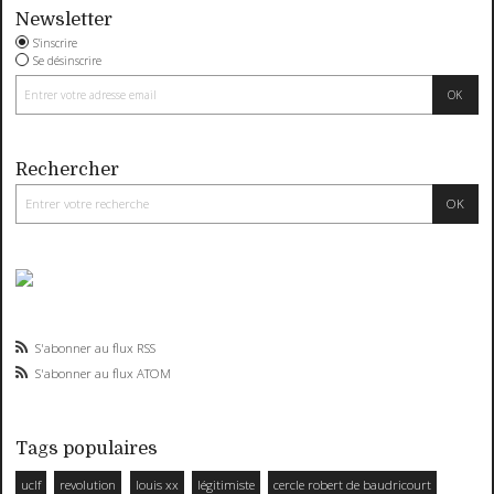
Newsletter
S'inscrire
Se désinscrire
Rechercher
S'abonner au flux RSS
S'abonner au flux ATOM
Tags populaires
uclf
revolution
louis xx
légitimiste
cercle robert de baudricourt