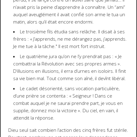
n’avait pris la peine d’apprendre à connaître. Un “ami”
auquel aveuglément il avait confié son arme le tua un
matin, alors qu’il était encore endormi.
Le troisième fils étudia sans relâche. Il disait à ses
frères : «
J’apprends, ne me dérangez pas, j’apprends.
Je me tue à la tâche.
" Il est mort fort instruit.
Le quatrième jura qu’on ne l’y prendrait pas : «
Je
combattrai la Révolution avec ses propres armes
».
D’illusions en illusions, il erra d’urnes en isoloirs. Il finit
sa vie bien mal. Tout comme son aîné, il devînt libéral.
Le cadet désorienté, sans vocation particulière,
d’une prière se contenta : «
Seigneur ! Dans ce
combat auquel je ne saurai prendre part, je vous en
supplie, donnez moi la victoire
». Du ciel, en vain, il
attendit la réponse.
Dieu seul sait combien l’action des cinq frères fut stérile.