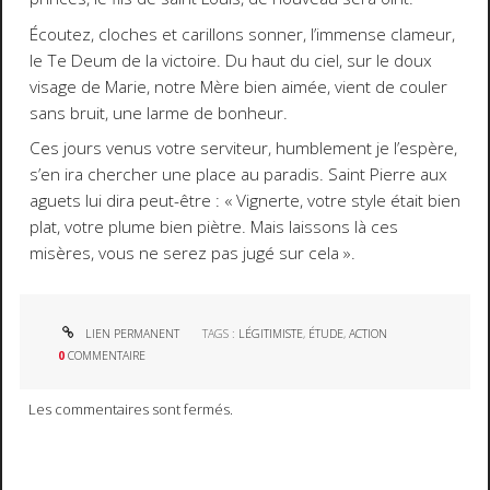
Écoutez, cloches et carillons sonner, l’immense clameur,
le
Te Deum
de la victoire. Du haut du ciel, sur le doux
visage de Marie, notre Mère bien aimée, vient de couler
sans bruit, une larme de bonheur.
Ces jours venus votre serviteur, humblement je l’espère,
s’en ira chercher une place au paradis. Saint Pierre aux
aguets lui dira peut-être : «
Vignerte, votre style était bien
plat, votre plume bien piètre. Mais laissons là ces
misères, vous ne serez pas jugé sur cela
».
LIEN PERMANENT
TAGS :
LÉGITIMISTE
,
ÉTUDE
,
ACTION
0
COMMENTAIRE
Les commentaires sont fermés.