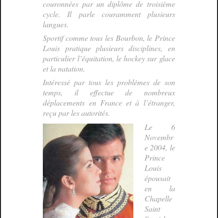
couronnées par un diplôme de troisième
cycle. Il parle couramment plusieurs
langues.
Sportif comme tous les Bourbon, le Prince
Louis pratique plusieurs disciplines, en
particulier l’équitation, le hockey sur glace
et la natation.
Intéressé par tous les problèmes de son
temps, il effectue de nombreux
déplacements en France et à l’étranger,
reçu par les autorités.
Le 6
Novembr
e 2004, le
Prince
Louis
épousait
en la
Chapelle
Saint