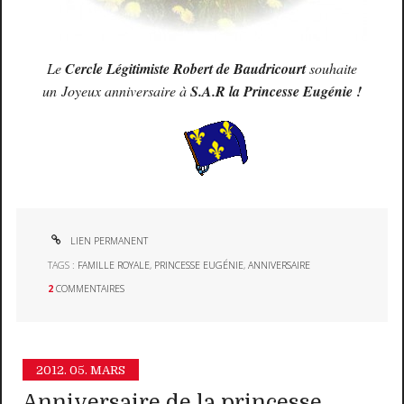
Le
Cercle Légitimiste Robert de Baudricourt
souhaite
un
Joyeux anniversaire à
S.A.R la Princesse Eugénie !
LIEN PERMANENT
TAGS :
FAMILLE ROYALE
,
PRINCESSE EUGÉNIE
,
ANNIVERSAIRE
2
COMMENTAIRES
2012.
05. MARS
Anniversaire de la princesse