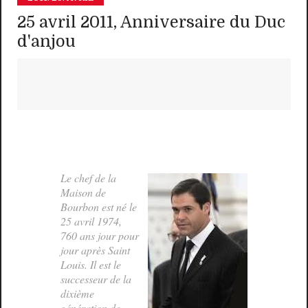
25 avril 2011, Anniversaire du Duc
d'anjou
Le chef de la
Maison de
Bourbon est né le
25 avril 1974,
760 ans jour pour
jour après Saint
Louis. Il est le
successeur de la
dixième
génération de