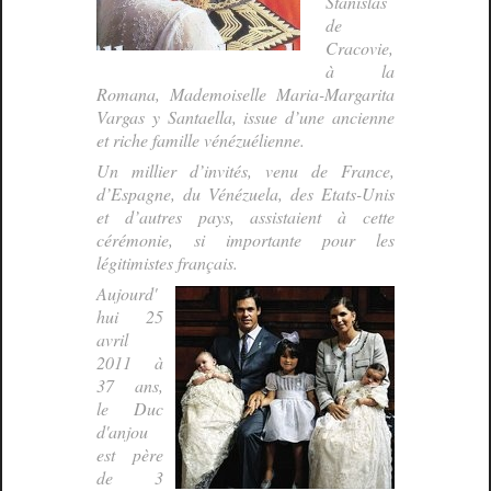
Stanislas
de
Cracovie,
à la
Romana, Mademoiselle Maria-Margarita
Vargas y Santaella, issue d’une ancienne
et riche famille vénézuélienne.
Un millier d’invités, venu de France,
d’Espagne, du Vénézuela, des Etats-Unis
et d’autres pays, assistaient à cette
cérémonie, si importante pour les
légitimistes français.
Aujourd'
hui 25
avril
2011 à
37 ans,
le Duc
d'anjou
est père
de 3