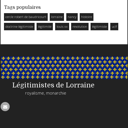
Tags populaires
cercle robert de baudricourt
lorraine
nancy
histoire
doctrine légitimiste
légitimité
louis xx
revolution
légitimiste
uclf
Légitimistes de Lorraine
royalisme, monarchie