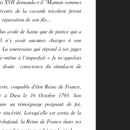
Louis XVII demanda-t-il "Maman sommes
corés de la cocarde tricolore feront
séparation de son fils...
plus avide de haine que de justice qui a
il n’y avait aucunes charges à son
. La souveraine qui répond à ses juges
lle-même à l’imparfait « Je m’appelais
ns doute conscience du simulacre de
rie, coupable d'être Reine de France,
âme à Dieu le 16 Octobre 1793. Son
re un témoignage poignant de foi,
sincérité. Lorsqu'elle est sortie de la
l'échafaud, la Reine de France dans ses
u pour lui avoir marché sur le pied…