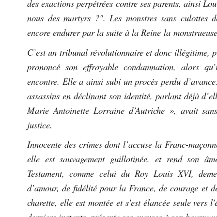
des exactions perpétrées contre ses parents, ainsi 
nous des martyrs ?". Les monstres sans culottes dé
encore endurer par la suite à la Reine la monstrueuse 
C’est un tribunal révolutionnaire et donc illégitime, 
prononcé son effroyable condamnation, alors qu’
encontre. Elle a ainsi subi un procès perdu d’avance
assassins en déclinant son identité, parlant déjà d’e
Marie Antoinette Lorraine d’Autriche », avait sa
justice.
Innocente des crimes dont l’accuse la Franc-maçonne
elle est sauvagement guillotinée, et rend son 
Testament, comme celui du Roy Louis XVI, demeu
d’amour, de fidélité pour la France, de courage et de 
charette, elle est montée et s'est élancée seule vers 
derniers instants, présente ses excuses à son bourrea