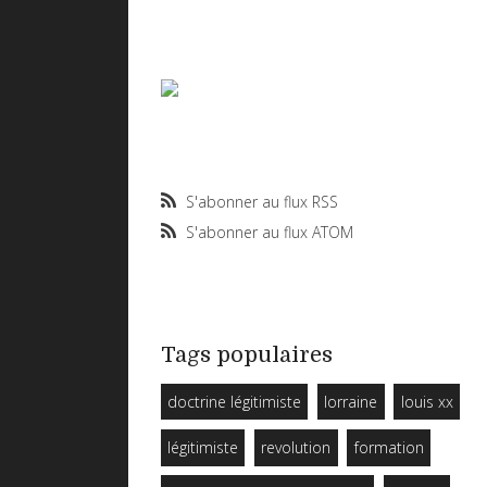
S'abonner au flux RSS
S'abonner au flux ATOM
Tags populaires
doctrine légitimiste
lorraine
louis xx
légitimiste
revolution
formation