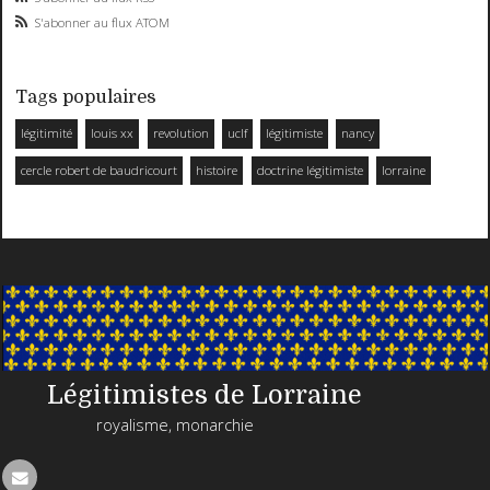
S'abonner au flux ATOM
Tags populaires
légitimité
louis xx
revolution
uclf
légitimiste
nancy
cercle robert de baudricourt
histoire
doctrine légitimiste
lorraine
Légitimistes de Lorraine
royalisme, monarchie