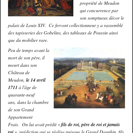
propriété de Meudon
qui concurrence par
son somptueux décor le
palais de Louis XIV. Ce fervent collectionneur y a rassemblé
des tapisseries des Gobelins, des tableaux de Poussin ainsi
que du mobilier rare.
Peu de temps avant la
mort de son père, il
meurt dans son
Château de
Meudon,
le 14 avril
1711
à l'âge de
quarante-neuf
ans, dans la chambre
de son Grand
Appartement
Frais. On lui avait prédit «
fils de roi, père de roi et jamais
roi
», prédiction qui se réalisa puisque le Grand Dauphin, fils