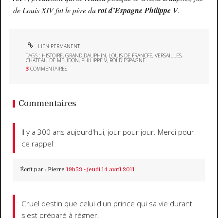
de Louis XIV fut le père du
roi d’Espagne Philippe V
.
LIEN PERMANENT
TAGS :
HISTOIRE
,
GRAND DAUPHIN
,
LOUIS DE FRANCFE
,
VERSAILLES
,
CHATEAU DE MEUDON
,
PHILIPPE V
,
ROI D'ESPAGNE
3
COMMENTAIRES
Commentaires
Il y a 300 ans aujourd'hui, jour pour jour. Merci pour
ce rappel
Écrit par :
Pierre
19h53
-
jeudi 14
avril 2011
Cruel destin que celui d'un prince qui sa vie durant
s'est préparé à régner.